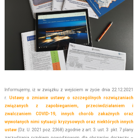
Informujemy, iż w związku z wejściem w życie dnia 22.12.2021
r.
Ustawy o zmianie ustawy o szczególnych rozwiązaniach
związanych z zapobieganiem, przeciwdziałaniem i
zwalczaniem COVID-19, innych chorób zakaźnych oraz
wywołanych nimi sytuacji kryzysowych oraz niektórych innych
ustaw
(Dz. U. 2021 poz. 2368) zgodnie z art. 3. ust. 3 pkt. 7 plany
zarządzania ryzykiem powodziowym dla obszarów dorzeczy –