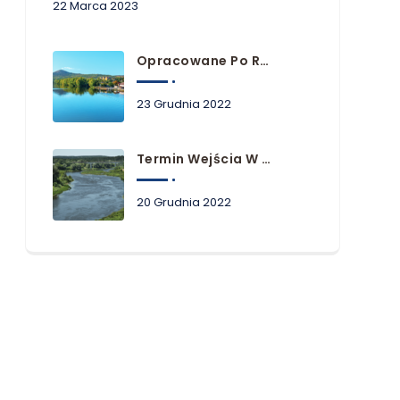
22 Marca 2023
Opracowane Po Raz Pierwszy Plany Zarządzania Ryzykiem Powodziowym Dla Obszarów Dorzeczy Niemna, Dunaju I Łaby
23 Grudnia 2022
Termin Wejścia W Życie Planów Zarządzania Ryzykiem Powodziowym
20 Grudnia 2022