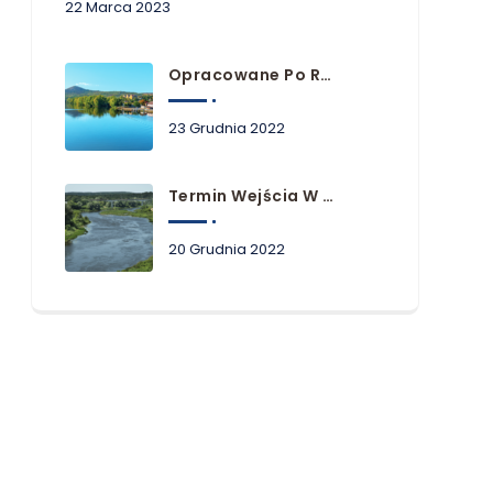
22 Marca 2023
Opracowane Po Raz Pierwszy Plany Zarządzania Ryzykiem Powodziowym Dla Obszarów Dorzeczy Niemna, Dunaju I Łaby
23 Grudnia 2022
Termin Wejścia W Życie Planów Zarządzania Ryzykiem Powodziowym
20 Grudnia 2022