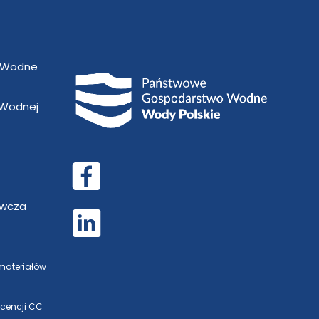
 Wodne
 Wodnej
awcza
 materiałów
icencji CC