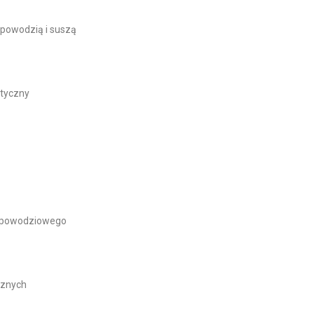
 powodzią i suszą
styczny
ka powodziowego
ycznych