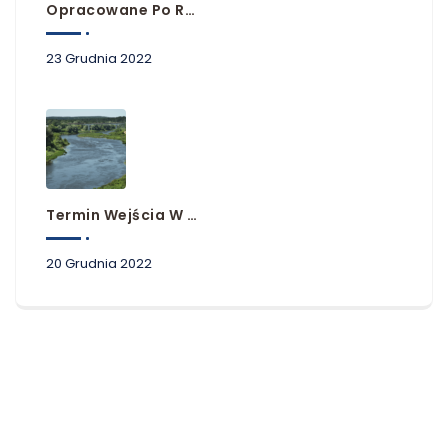
Opracowane Po Raz Pierwszy Plany Zarządzania Ryzykiem Powodziowym Dla Obszarów Dorzeczy Niemna, Dunaju I Łaby
23 Grudnia 2022
Termin Wejścia W Życie Planów Zarządzania Ryzykiem Powodziowym
20 Grudnia 2022