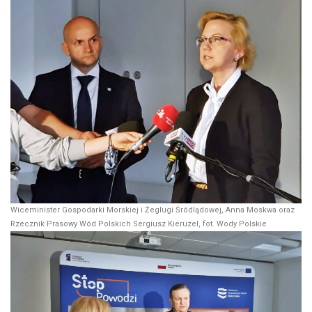
Wiceminister Gospodarki Morskiej i Żeglugi Śródlądowej, Anna Moskwa oraz
Rzecznik Prasowy Wód Polskich Sergiusz Kieruzel, fot. Wody Polskie