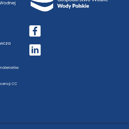
 Wodnej
awcza
 materiałów
icencji CC