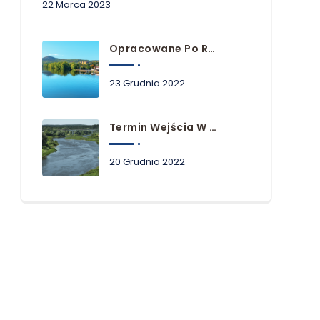
22 Marca 2023
Opracowane Po Raz Pierwszy Plany Zarządzania Ryzykiem Powodziowym Dla Obszarów Dorzeczy Niemna, Dunaju I Łaby
23 Grudnia 2022
Termin Wejścia W Życie Planów Zarządzania Ryzykiem Powodziowym
20 Grudnia 2022