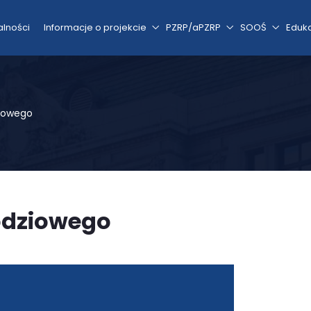
alności
Informacje o projekcie
PZRP/aPZRP
SOOŚ
Eduk
iowego
odziowego