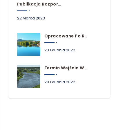
Publikacja Rozporządzeń Przyjmujących Plany Zarządzania Ryzykiem Powodziowym
22 Marca 2023
Opracowane Po Raz Pierwszy Plany Zarządzania Ryzykiem Powodziowym Dla Obszarów Dorzeczy Niemna, Dunaju I Łaby
23 Grudnia 2022
Termin Wejścia W Życie Planów Zarządzania Ryzykiem Powodziowym
20 Grudnia 2022