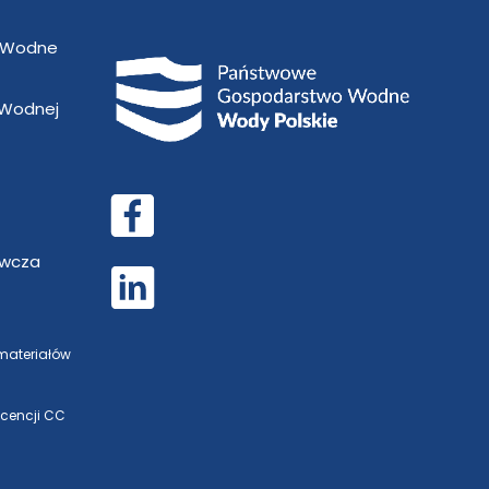
 Wodne
 Wodnej
awcza
 materiałów
icencji CC