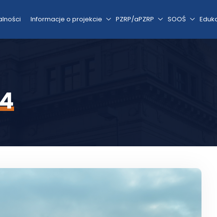
alności
Informacje o projekcie
PZRP/aPZRP
SOOŚ
Eduk
14