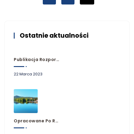
Ostatnie aktualności
Publikacja Rozporządzeń Przyjmujących Plany Zarządzania Ryzykiem Powodziowym
22 Marca 2023
Opracowane Po Raz Pierwszy Plany Zarządzania Ryzykiem Powodziowym Dla Obszarów Dorzeczy Niemna, Dunaju I Łaby