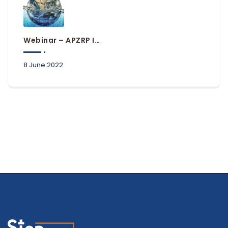
Webinar – APZRP In Practice Of Local Government Units
8 June 2022