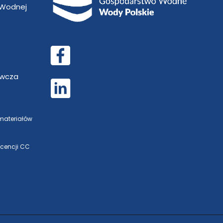
 Wodnej
awcza
 materiałów
icencji CC