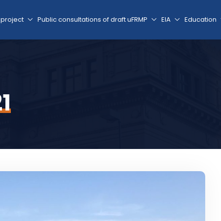
 project
Public consultations of draft uFRMP
EIA
Education
21