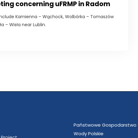
eting concerning uFRMP in Radom
n include Kamienna – Wąchock, Wolbórka – Tomaszów
a – Wisła near Lublin.
Państwowe Gospodarstwo
Wody Polskie
 Project