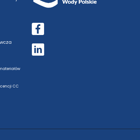
awcza
 materiałów
icencji CC