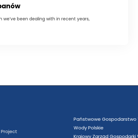
apanów
h we’ve been dealing with in recent years,
Państwowe Gospodarstwo
Wody Polskie
 Project
Krajowy Zarząd Gospodarki